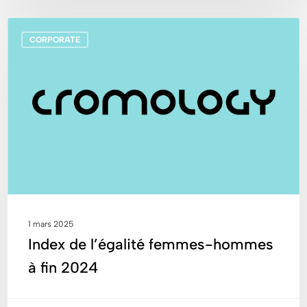
Index
CORPORATE
de
l’égalité
femmes-
hommes
à
fin
2024
1 mars 2025
Index de l’égalité femmes-hommes
à fin 2024