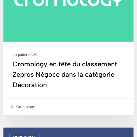
Zepros
Négoce
dans
la
catégorie
Décoration
30 juillet 2025
Cromology en tête du classement
Zepros Négoce dans la catégorie
Décoration
Cromology
Découvrez