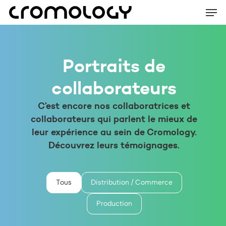
Men
Skip
Menu
to
main
content
Portraits de
collaborateurs
Portraits de collaborateurs
Tous
Distribution / Commerce
Production