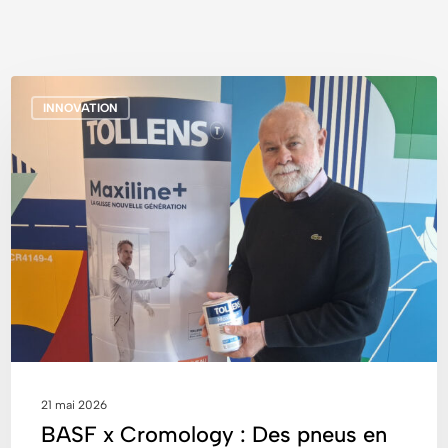
BASF
INNOVATION
x
Cromology
:
Des
pneus
en
fin
de
vie
transformés
en
ressources
21 mai 2026
pour
BASF x Cromology : Des pneus en