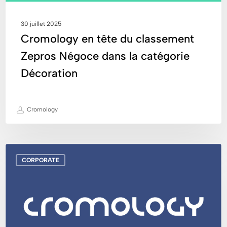
Décoration
30 juillet 2025
Cromology en tête du classement
Zepros Négoce dans la catégorie
Décoration
Cromology
Découvrez
CORPORATE
notre
vidéo
« Ambition
2030 »