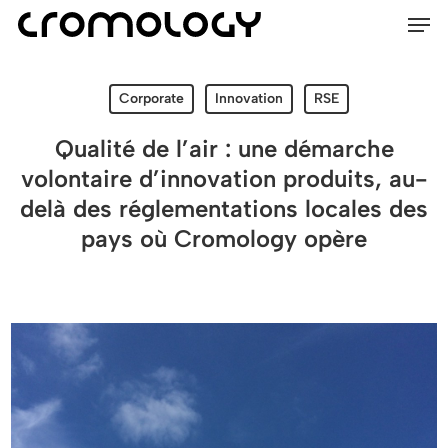
Men
Skip
Menu
to
main
content
Corporate
Innovation
RSE
Qualité de l’air : une démarche
volontaire d’innovation produits, au-
delà des réglementations locales des
pays où Cromology opère