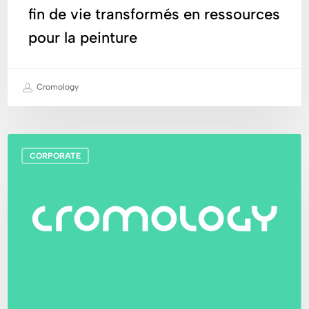
la
fin de vie transformés en ressources
peinture
pour la peinture
Cromology
Cromology
CORPORATE
en
tête
du
classement
Zepros
Négoce
dans
la
catégorie