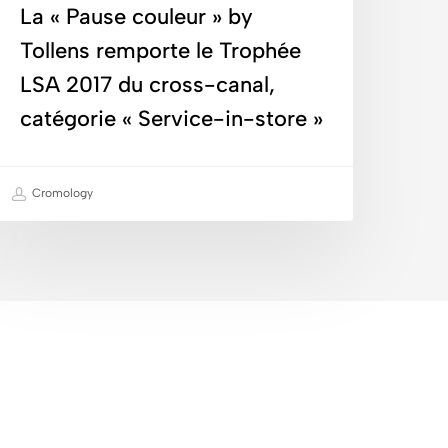
La « Pause couleur » by
SA
017
Tollens remporte le Trophée
u
LSA 2017 du cross-canal,
ross-
catégorie « Service-in-store »
anal,
atégorie
 Service-
Cromology
n-
tore »