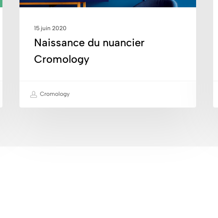
L
2
15 juin 2020
d
Naissance du nuancier
c
Cromology
c
c
«
Cromology
i
s