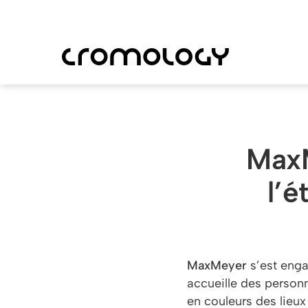
Skip
to
main
content
MaxM
l’é
MaxMeyer
s’est enga
accueille des person
en couleurs des lieux