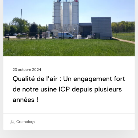
Un
engagement
fort
de
notre
usine
ICP
depuis
plusieurs
23 octobre 2024
années
Qualité de l’air : Un engagement fort
!
de notre usine ICP depuis plusieurs
années !
Cromology