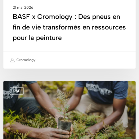
ressources
21 mai 2026
pour
BASF x Cromology : Des pneus en
la
fin de vie transformés en ressources
peinture
pour la peinture
Cromology
Cromology
RSE
agit
en
faveur
de
la
reforestation