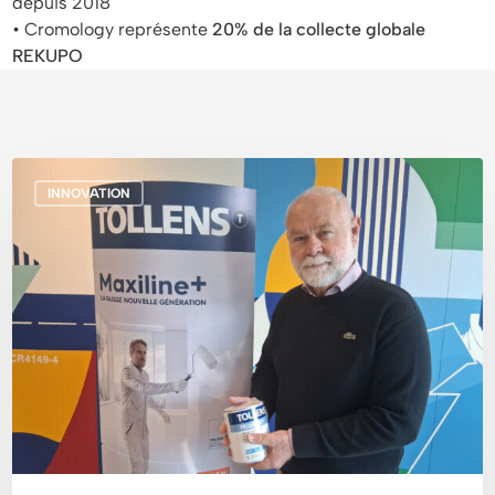
depuis 2018
• Cromology représente
20% de la collecte globale
REKUPO
BASF
INNOVATION
x
Cromology
:
Des
pneus
en
fin
de
vie
transformés
en