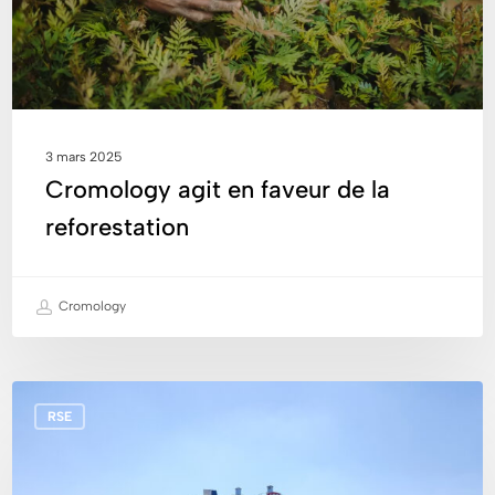
3 mars 2025
Cromology agit en faveur de la
reforestation
Cromology
Qualité
RSE
de
l’air
: