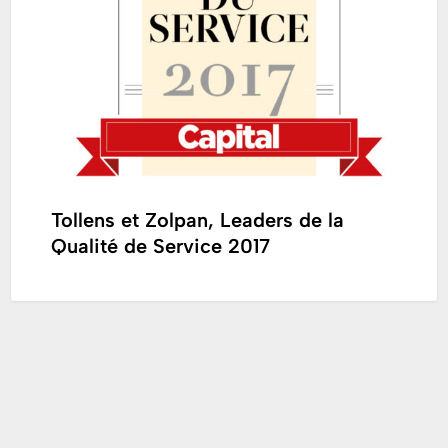
de
la
Qualité
de
Service
2017
Tollens et Zolpan, Leaders de la
Qualité de Service 2017