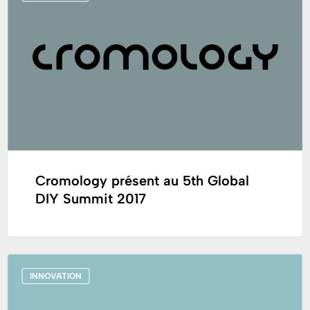
store »
au
5th
Global
DIY
Summit
2017
Cromology présent au 5th Global
DIY Summit 2017
France_Cromology
INNOVATION
lance
un