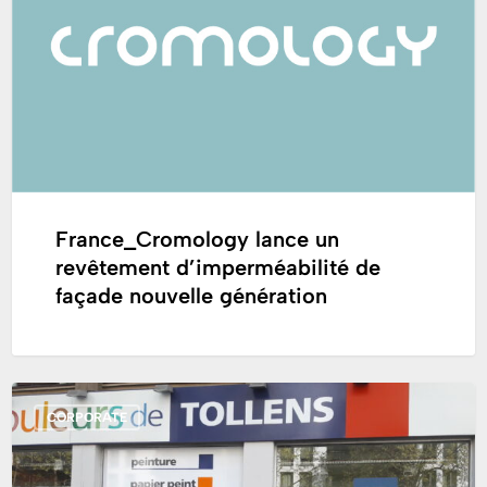
revêtement
d’imperméabilité
de
façade
nouvelle
génération
France_Cromology lance un
revêtement d’imperméabilité de
façade nouvelle génération
Voyage
CORPORATE
d’étude
d’une
délégation