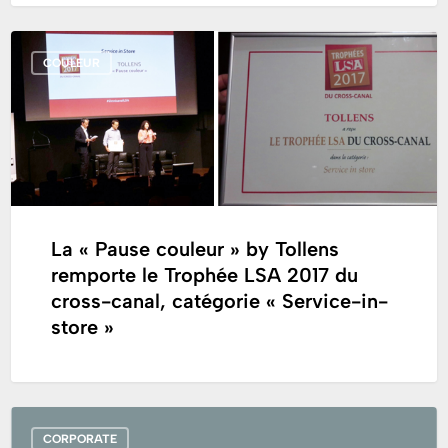
La
COULEUR
« Pause
couleur »
by
Tollens
remporte
le
Trophée
La « Pause couleur » by Tollens
LSA
remporte le Trophée LSA 2017 du
2017
cross-canal, catégorie « Service-in-
du
store »
cross-
canal,
catégorie
« Service-
Cromology
in-
CORPORATE
présent