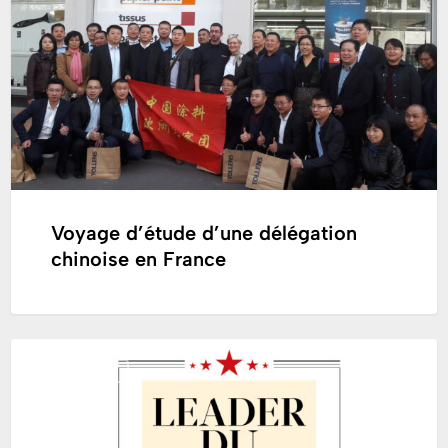
chinoise
en
France
Voyage d’étude d’une délégation
chinoise en France
Tollens
CORPORATE
et
Zolpan,
Leaders