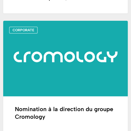
Nomination
CORPORATE
à
la
direction
du
groupe
Cromology
Nomination à la direction du groupe
Cromology