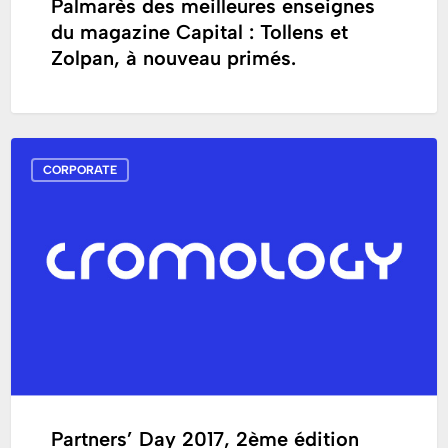
à
Palmarès des meilleures enseignes
nouveau
du magazine Capital : Tollens et
primés.
Zolpan, à nouveau primés.
Partners’
CORPORATE
Day
2017,
2ème
édition
Partners’ Day 2017, 2ème édition