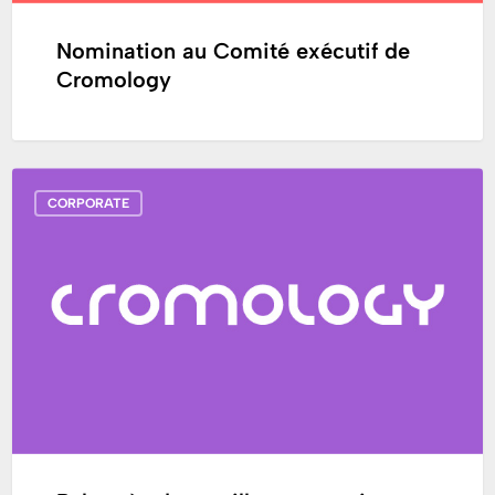
Nomination au Comité exécutif de
Cromology
Palmarès
CORPORATE
des
meilleures
enseignes
du
magazine
Capital
:
Tollens
et
Zolpan,