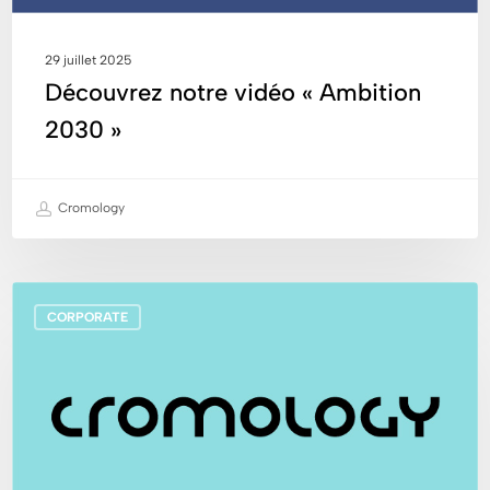
29 juillet 2025
Découvrez notre vidéo « Ambition
2030 »
Cromology
Index
CORPORATE
de
l’égalité
femmes-
hommes
à
fin