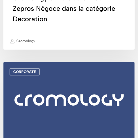
Zepros Négoce dans la catégorie
Décoration
Cromology
Découvrez
CORPORATE
notre
vidéo
« Ambition
2030 »