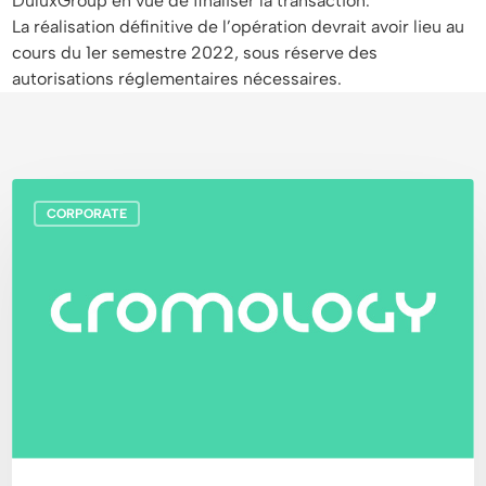
DuluxGroup en vue de finaliser la transaction.
La réalisation définitive de l’opération devrait avoir lieu au
cours du 1er semestre 2022, sous réserve des
autorisations réglementaires nécessaires.
Cromology
CORPORATE
en
tête
du
classement
Zepros
Négoce
dans
la
catégorie
Décoration