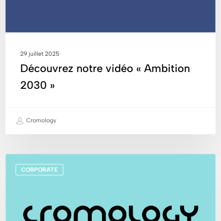
29 juillet 2025
Découvrez notre vidéo « Ambition
2030 »
Cromology
Index
CORPORATE
de
l’égalité
femmes-
hommes