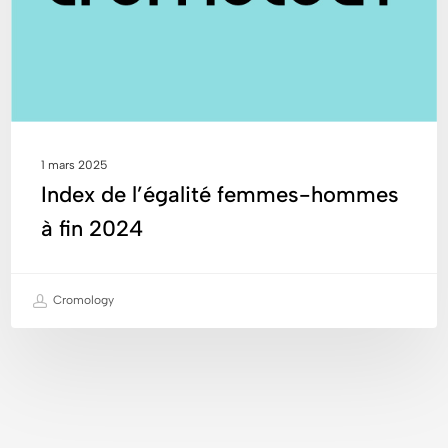
à
fin
2024
1 mars 2025
Index de l’égalité femmes-hommes
à fin 2024
Cromology