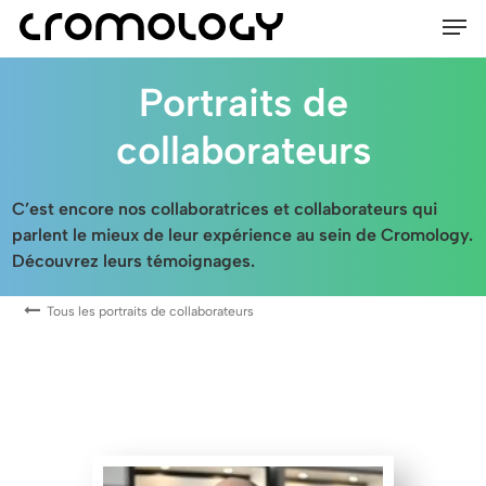
Men
Skip
to
main
Portraits de
content
collaborateurs
C’est encore nos collaboratrices et collaborateurs qui
parlent le mieux de leur expérience au sein de Cromology.
Découvrez leurs témoignages.
Tous les portraits de collaborateurs