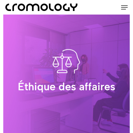
Men
Skip
Menu
to
main
content
Éthique des affaires